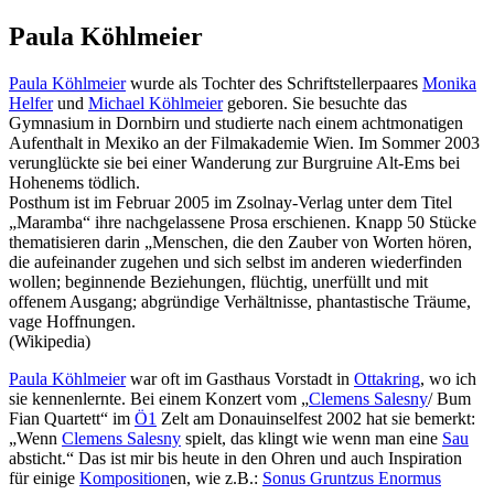
Paula Köhlmeier
Paula Köhlmeier
wurde als Tochter des Schriftstellerpaares
Monika
Helfer
und
Michael Köhlmeier
geboren. Sie besuchte das
Gymnasium in Dornbirn und studierte nach einem achtmonatigen
Aufenthalt in Mexiko an der Filmakademie Wien. Im Sommer 2003
verunglückte sie bei einer Wanderung zur Burgruine Alt-Ems bei
Hohenems tödlich.
Posthum ist im Februar 2005 im Zsolnay-Verlag unter dem Titel
„Maramba“ ihre nachgelassene Prosa erschienen. Knapp 50 Stücke
thematisieren darin „Menschen, die den Zauber von Worten hören,
die aufeinander zugehen und sich selbst im anderen wiederfinden
wollen; beginnende Beziehungen, flüchtig, unerfüllt und mit
offenem Ausgang; abgründige Verhältnisse, phantastische Träume,
vage Hoffnungen.
(Wikipedia)
Paula Köhlmeier
war oft im Gasthaus Vorstadt in
Ottakring
, wo ich
sie kennenlernte. Bei einem Konzert vom „
Clemens Salesny
/ Bum
Fian Quartett“ im
Ö1
Zelt am Donauinselfest 2002 hat sie bemerkt:
„Wenn
Clemens Salesny
spielt, das klingt wie wenn man eine
Sau
absticht.“ Das ist mir bis heute in den Ohren und auch Inspiration
für einige
Komposition
en, wie z.B.:
Sonus Gruntzus Enormus