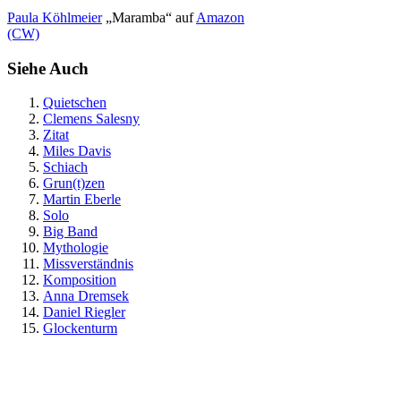
Paula Köhlmeier
„Maramba“ auf
Amazon
(CW)
Siehe Auch
Quietschen
Clemens Salesny
Zitat
Miles Davis
Schiach
Grun(t)zen
Martin Eberle
Solo
Big Band
Mythologie
Missverständnis
Komposition
Anna Dremsek
Daniel Riegler
Glockenturm