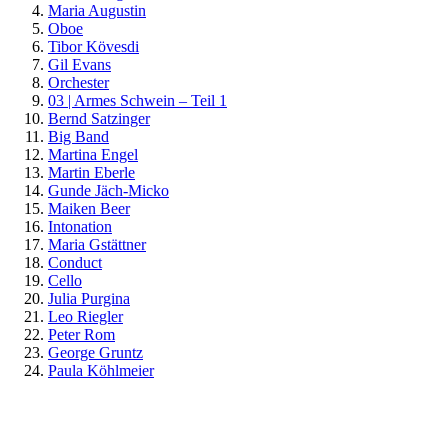
Maria Augustin
Oboe
Tibor Kövesdi
Gil Evans
Orchester
03 | Armes Schwein – Teil 1
Bernd Satzinger
Big Band
Martina Engel
Martin Eberle
Gunde Jäch-Micko
Maiken Beer
Intonation
Maria Gstättner
Conduct
Cello
Julia Purgina
Leo Riegler
Peter Rom
George Gruntz
Paula Köhlmeier