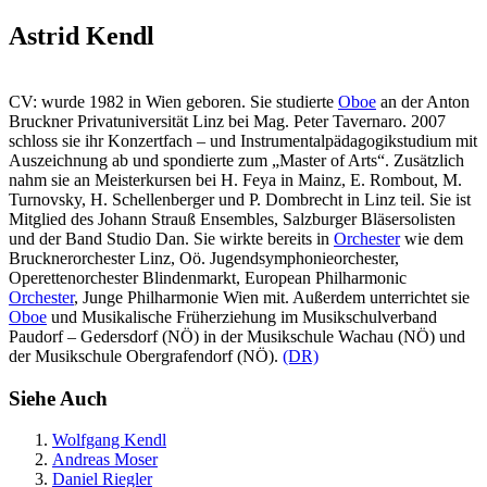
Astrid Kendl
CV: wurde 1982 in Wien geboren. Sie studierte
Oboe
an der Anton
Bruckner Privatuniversität Linz bei Mag. Peter Tavernaro. 2007
schloss sie ihr Konzertfach – und Instrumentalpädagogikstudium mit
Auszeichnung ab und spondierte zum „Master of Arts“. Zusätzlich
nahm sie an Meisterkursen bei H. Feya in Mainz, E. Rombout, M.
Turnovsky, H. Schellenberger und P. Dombrecht in Linz teil. Sie ist
Mitglied des Johann Strauß Ensembles, Salzburger Bläsersolisten
und der Band Studio Dan. Sie wirkte bereits in
Orchester
wie dem
Brucknerorchester Linz, Oö. Jugendsymphonieorchester,
Operettenorchester Blindenmarkt, European Philharmonic
Orchester
, Junge Philharmonie Wien mit. Außerdem unterrichtet sie
Oboe
und Musikalische Früherziehung im Musikschulverband
Paudorf – Gedersdorf (NÖ) in der Musikschule Wachau (NÖ) und
der Musikschule Obergrafendorf (NÖ).
(DR)
Siehe Auch
Wolfgang Kendl
Andreas Moser
Daniel Riegler