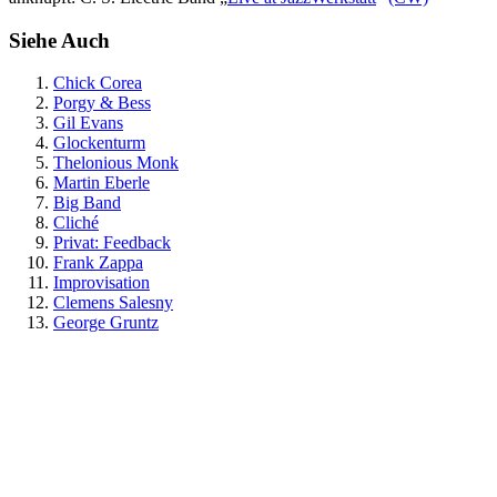
Siehe Auch
Chick Corea
Porgy & Bess
Gil Evans
Glockenturm
Thelonious Monk
Martin Eberle
Big Band
Cliché
Privat: Feedback
Frank Zappa
Improvisation
Clemens Salesny
George Gruntz